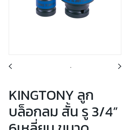
KINGTONY ลูก
บล็อกลม สั้น รู 3/4”
6เหลี่ยม ขนาด