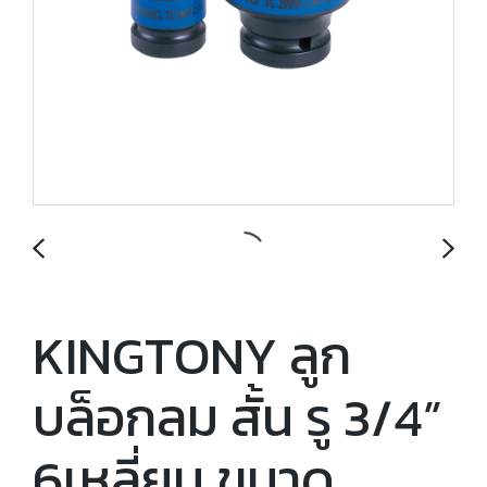
KINGTONY ลูก
บล็อกลม สั้น รู 3/4”
6เหลี่ยม ขนาด