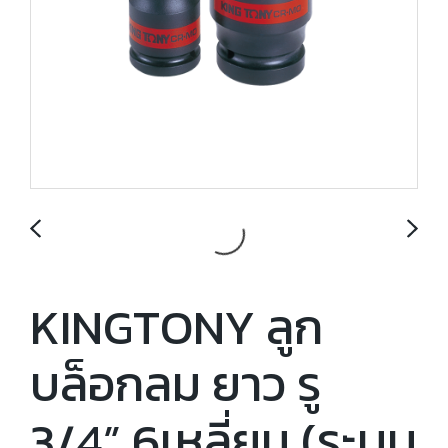
KINGTONY ลูก
บล็อกลม ยาว รู
3/4” 6เหลี่ยม (ระบบ