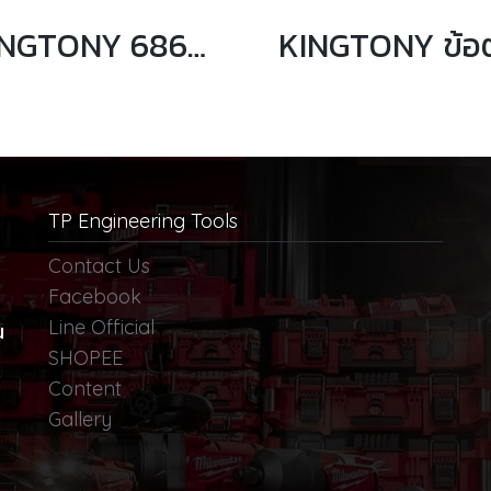
KINGTONY 6868PB ข้อเพิ่มลม 3/4”F Convert to 1”M
TP Engineering Tools
Contact Us
Facebook
Line Official
น
SHOPEE
Content
Gallery