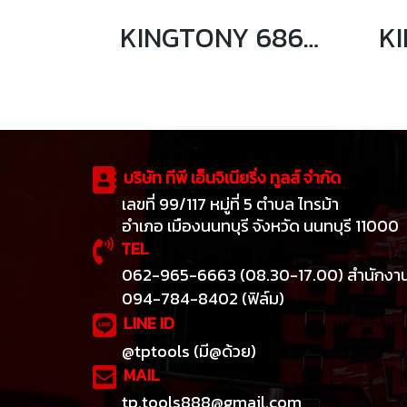
KINGTONY 6864PB ข้อลดลม 3/4”F Convert to 1/2”M
บริษัท ทีพี เอ็นจิเนียริ่ง ทูลส์ จำกัด
เลขที่ 99/117 หมู่ที่ 5 ตำบล ไทรม้า
อำเภอ เมืองนนทบุรี จังหวัด นนทบุรี 11000
TEL
062-965-6663 (08.30-17.00) สำนักงา
094-784-8402 (ฟิล์ม)
LINE ID
@tptools (มี@ด้วย)
MAIL
tp.tools888@gmail.com