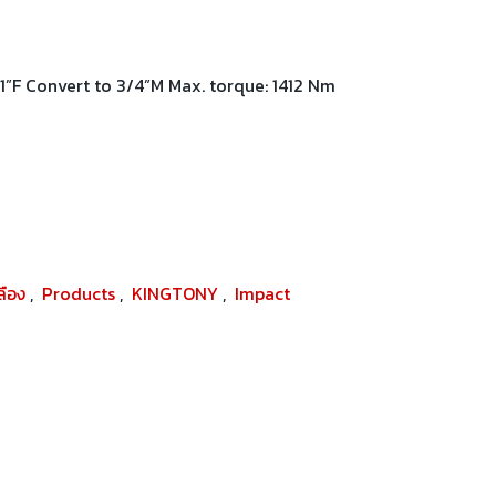
”F Convert to 3/4”M Max. torque: 1412 Nm
ปลือง
,
Products
,
KINGTONY
,
Impact