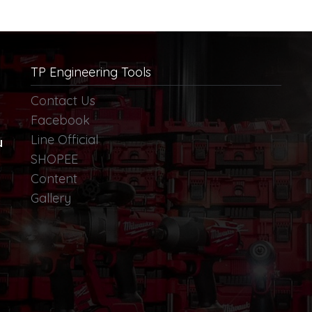
TP Engineering Tools
Contact Us
Facebook
Line Official
น
SHOPEE
Content
Gallery