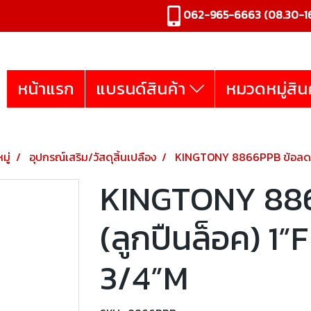
062-965-6663
(08.30-16
หน้าแรก
แบรนด์สินค้า
หมวดหมู่สิน
มู่
อุปกรณ์เสริม/วัสดุสิ้นเปลือง
KINGTONY 8866PPB ข้อลดลม 
KINGTONY 88
(ลูกปืนล็อค) 1”
3/4”M