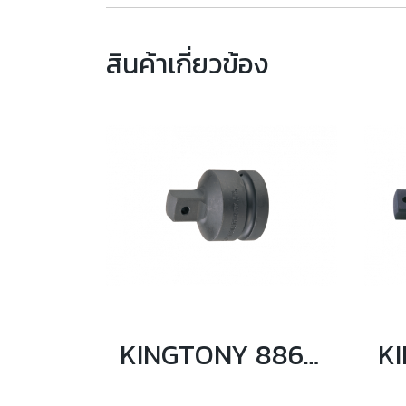
สินค้าเกี่ยวข้อง
KINGTONY 8866PB ข้อลดลม 1”F Convert to 3/4”M