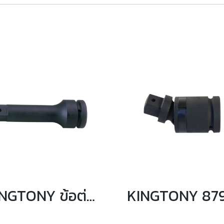
KINGTONY ข้อต่อบล็อกลม 1" ความยาว 7,10,13 นิ้ว