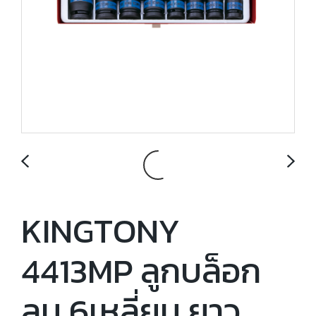
KINGTONY
4413MP ลูกบล็อก
ลม 6เหลี่ยม ยาว