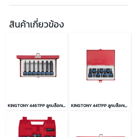
สินค้าเกี่ยวข้อง
KINGTONY 4467PP ลูกบล็อกเดือยโผล่ลม ท็อค ยาว รู 1/2” 7ตัว/ชุด
KINGTONY 4417PP ลูกบล็อกเดือยโผล่ลม ท็อค สั้น รู 1/2” 7ตัว/ชุด