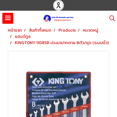
หน้าแรก
สินค้าทั้งหมด
Products
หมวดหมู่
แฮนด์ทูล
KINGTONY 1108SR ประแจปากตาย 8ตัว/ชุด (ระบบนิ้ว)