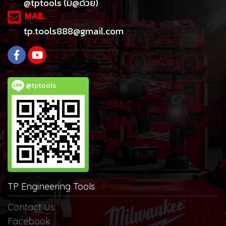
@tptools (มี@ด้วย)
MAIL
tp.tools888@gmail.com
@tptools
TP Engineering Tools
Contact Us
Facebook