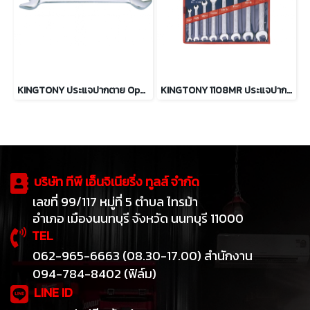
KINGTONY ประแจปากตาย Open End Wrench (ระบบมิล)
KINGTONY 1108MR ประแจปากตาย 8ตัว/ชุด (ระบบมิล)
บริษัท ทีพี เอ็นจิเนียริ่ง ทูลส์ จำกัด
เลขที่ 99/117 หมู่ที่ 5 ตำบล ไทรม้า
อำเภอ เมืองนนทบุรี จังหวัด นนทบุรี 11000
TEL
062-965-6663 (08.30-17.00) สำนักงาน
094-784-8402 (ฟิล์ม)
LINE ID