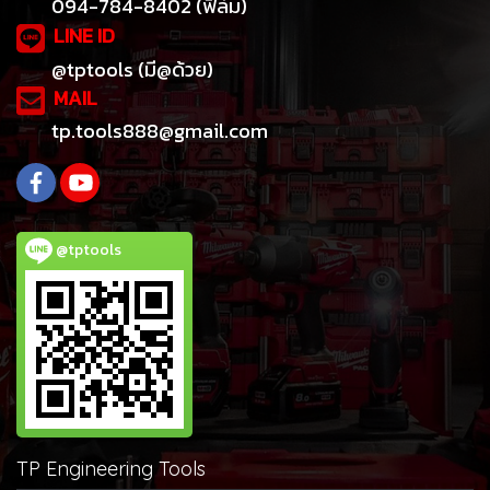
094-784-8402 (ฟิล์ม)
LINE ID
@tptools (มี@ด้วย)
MAIL
tp.tools888@gmail.com
@tptools
TP Engineering Tools