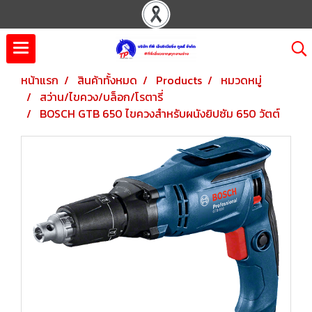
หน้าแรก
สินค้าทั้งหมด
Products
หมวดหมู่
สว่าน/ไขควง/บล็อก/โรตารี่
BOSCH GTB 650 ไขควงสำหรับผนังยิปซัม 650 วัตต์