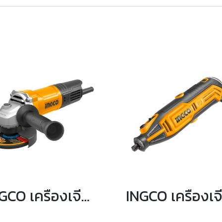
INGCO เครื่องเจียร์ไฟฟ้า ขนาด 4 นิ้ว 900 วัตต์ รุ่น AG900282