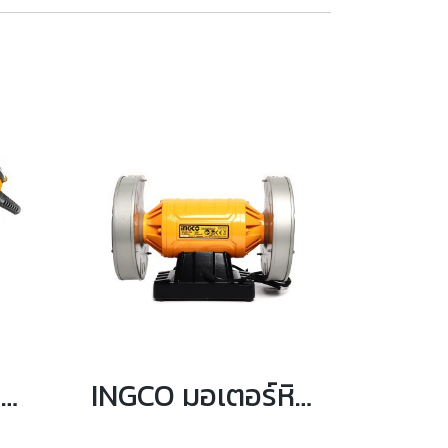
INGCO เครื่องเจียร์สายอ่อน 130 วัตต์ พร้อมอุปกรณ์ 109 ชิ้น รุ่น MG13328
INGCO มอเตอร์หินไฟ ขนาด 8 นิ้ว รุ่น BG83502