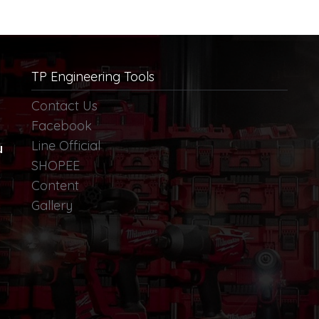
TP Engineering Tools
Contact Us
Facebook
Line Official
น
SHOPEE
Content
Gallery