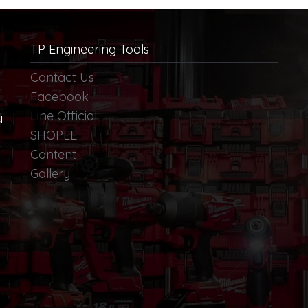
TP Engineering Tools
Contact Us
Facebook
Line Official
น
SHOPEE
Content
Gallery