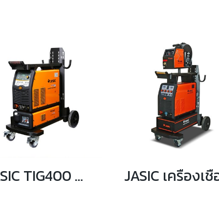
JASIC TIG400 W398+4L เครื่องเชื่อม+TROLLEY