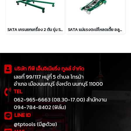
SATA เครนยกเครื่อง 2 ตัน รุ่น SATA AE5842
SATA แม่แรงตะเข้โหลดเตี้ย อลูมิเนียม 1.5 ตัน รุ่น SATA 97821
บริษัท ทีพี เอ็นจิเนียริ่ง ทูลส์ จำกัด
เลขที่ 99/117 หมู่ที่ 5 ตำบล ไทรม้า
อำเภอ เมืองนนทบุรี จังหวัด นนทบุรี 11000
TEL
062-965-6663 (08.30-17.00) สำนักงาน
094-784-8402 (ฟิล์ม)
LINE ID
@tptools (มี@ด้วย)