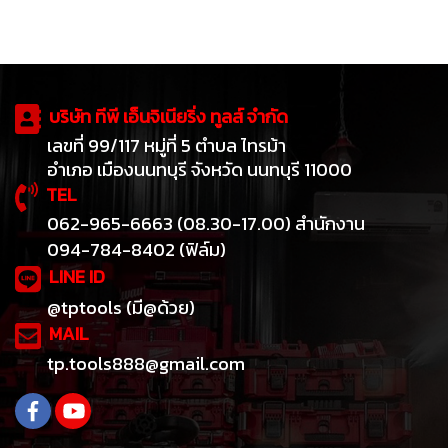
บริษัท ทีพี เอ็นจิเนียริ่ง ทูลส์ จำกัด
เลขที่ 99/117 หมู่ที่ 5 ตำบล ไทรม้า
อำเภอ เมืองนนทบุรี จังหวัด นนทบุรี 11000
TEL
062-965-6663 (08.30-17.00) สำนักงาน
094-784-8402 (ฟิล์ม)
LINE ID
@tptools (มี@ด้วย)
MAIL
tp.tools888@gmail.com