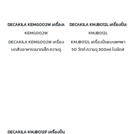
DECAKILA KEMG002W เครื่องบดสับอาหารขนาดเล็ก 70 วัตต์
DECAKILA KMJB012L เครื่องปั่นแบบพก
KEMG002W
KMJB012L
DECAKILA KEMG002W เครื่อง
KMJB012L เครื่องปั่นแบบพกพา
บดสับอาหารขนาดเล็ก ความจุ
50 วัตต์ ความจุ 300ml ใบมีดส
0.36 ลิตร กำลังไฟ 70 วัตต์ ใบมีด
แตนเลส ตัวแก้วมียางสำหรับกัน
สแตนเลส ฐานแบบกันลื่น
ลื่น พร้อมสายชาร์จ USB 1 ชิ้น
(Portable Blender) (สีน้ำเงิน)
DECAKILA KMJB012P เครื่องปั่นแบบพกพา 50 วัตต์ (สีชมพู)