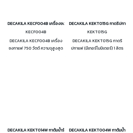
DECAKILA KECF004B เครื่องชงกาแฟ 750 วัตต์
DECAKILA KEKT015G กาดริปกาแฟ (มีเ
KECF004B
KEKT015G
DECAKILA KECF004B เครื่อง
DECAKILA KEKT015G กาดริ
ชงกาแฟ 750 วัตต์ ความจุสูงสุด
ปกาแฟ (มีเทอร์โมมิเตอร์) 1 ลิตร
10 แก้ว (125ml.) สามารถถอดล้าง
1350 วัตต์ เป็นกาน้ำแบบคอห่าน
ได้ มีระบบตัดไฟอัตโนมัติ
ให้การไหลแม่นยำ มีเทอร์โมมิเตอร์
ดูอุณหภูมิ ตัดไฟอัตโนมัติ
DECAKILA KEKT014W กาต้มน้ำร้อนแบบแก้ว 1.8 ลิตร 2200 ลิตร
DECAKILA KEKT004W กาต้มน้ำสแตนเ