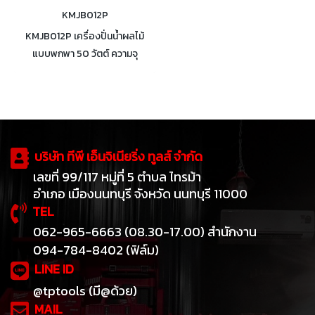
KMJB012P
KMJB012P เครื่องปั่นน้ำผลไม้
แบบพกพา 50 วัตต์ ความจุ
300ml ใบมีดสแตนเลส ตัวแก้วมี
ยางสำหรับกันลื่น พร้อมสายชาร์จ
USB 1 ชิ้น (Portable Blender)
(สีชมพู)
บริษัท ทีพี เอ็นจิเนียริ่ง ทูลส์ จำกัด
เลขที่ 99/117 หมู่ที่ 5 ตำบล ไทรม้า
อำเภอ เมืองนนทบุรี จังหวัด นนทบุรี 11000
TEL
062-965-6663 (08.30-17.00) สำนักงาน
094-784-8402 (ฟิล์ม)
LINE ID
@tptools (มี@ด้วย)
MAIL