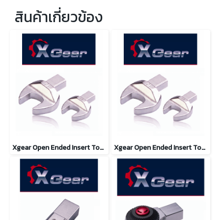
สินค้าเกี่ยวข้อง
Xgear Open Ended Insert Tools TG-O SIZE 13-46 (14x18 mm)
Xgear Open Ended Insert Tools TG-O SIZE 7-19 (9x12 mm)