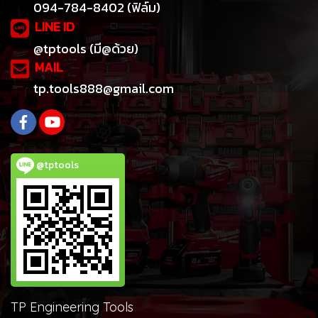
094-784-8402 (ฟิล์ม)
LINE ID
@tptools (มี@ด้วย)
MAIL
tp.tools888@gmail.com
@tptools
TP Engineering Tools